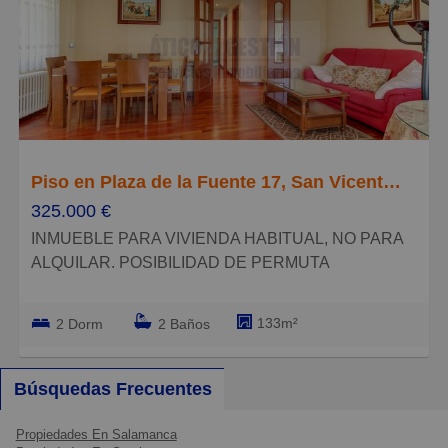
Caros
Pequeños
Grandes
Piso en Plaza de la Fuente 17, San Vicente-Las Úrsulas
325.000 €
INMUEBLE PARA VIVIENDA HABITUAL, NO PARA
ALQUILAR. POSIBILIDAD DE PERMUTA
Plaza de la Fuente, extraordinaria propiedad en la
133m²
2 Dorm
2 Baños
mejor zona residencial de Salamanca. esquinazo con
balcón, todo exterior, cocina y baños con ventana.
mucha luz y sol natural. Excelente distribución
Búsquedas Frecuentes
(originalmente eran 3 dormitorios)
Propiedades En Salamanca